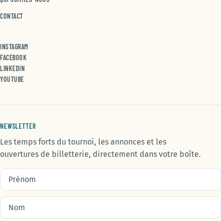
CONTACT
(NOUVELLE FENÊTRE)
INSTAGRAM
(NOUVELLE FENÊTRE)
FACEBOOK
(NOUVELLE FENÊTRE)
LINKEDIN
(NOUVELLE FENÊTRE)
YOUTUBE
NEWSLETTER
Les temps forts du tournoi, les annonces et les
ouvertures de billetterie, directement dans votre boîte.
Prénom
Nom
Votre email